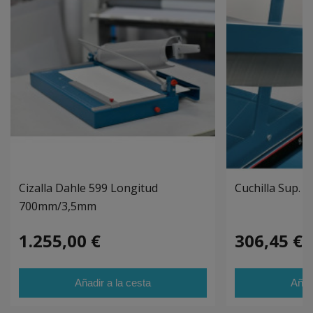
Cizalla Dahle 599 Longitud
Cuchilla Sup. 
700mm/3,5mm
1.255,00 €
306,45 €
Añadir a la cesta
Añad