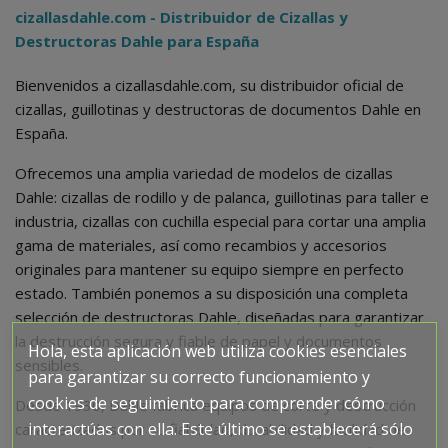
cizallasdahle.com - Distribuidor de Cizallas y
Destructoras Dahle para España
Bienvenidos a cizallasdahle.com, su distribuidor oficial de
cizallas, guillotinas y destructoras de documentos Dahle en
España.
Ofrecemos una amplia variedad de modelos de cizallas
Dahle: cizallas de rodillo y de palanca, guillotinas para taller e
industria, cizallas con cuchilla especial para cortar una amplia
gama de materiales, así como recambios y accesorios
originales para mantener su equipo siempre en perfecto
estado. También ponemos a su disposición una completa
selección de destructoras Dahle, diseñadas para garantizar
la destrucción segura y fiable de papel y documentos
Hola, esta aplicación web utiliza cookies esenciales
sensibles.
para garantizar su correcto funcionamiento y
cookies de seguimiento para comprender cómo
Desde 1930, Dahle fabrica equipos de corte y destrucción
interactúas con ella. Este último se establecerá sólo
caracterizados por su fiabilidad, durabilidad y facilidad de