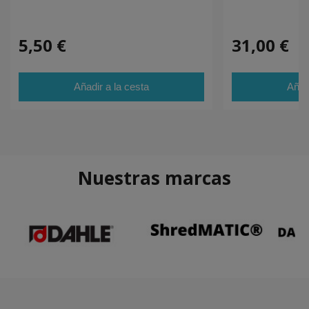
5,50 €
31,00 €
Añadir a la cesta
Añad
Nuestras marcas