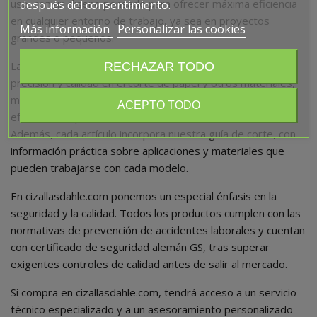
uso, con un diseño pensado para ofrecer máxima eficiencia
después del consentimiento.
en cualquier entorno de trabajo, ya sea en proyectos
Más información
Personalizar las cookies
grandes o pequeños.
Las cortadoras Dahle son un referente en seguridad,
RECHAZAR TODO
precisión y calidad en el corte de papel y otros materiales,
mientras que las destructoras Dahle destacan por su
ACEPTO TODO
eficacia en la protección de información confidencial.
Además, cada artículo incorpora nuestra guía de corte, con
información práctica sobre aplicaciones y materiales que
pueden trabajarse con cada modelo.
En cizallasdahle.com ponemos un especial énfasis en la
seguridad y la calidad. Todos los productos cumplen con las
normativas de prevención de accidentes laborales y cuentan
con certificado de seguridad alemán GS, tras superar
exigentes controles de calidad antes de salir al mercado.
Si compra en cizallasdahle.com, tendrá acceso a un servicio
técnico especializado y a un asesoramiento personalizado