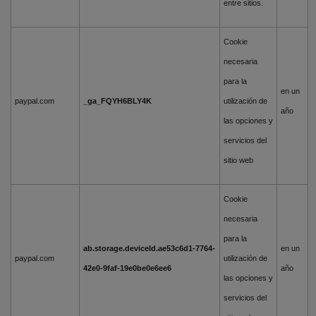
entre sitios.
Cookie
necesaria
para la
en un
paypal.com
_ga_FQYH6BLY4K
utilización de
año
las opciones y
servicios del
sitio web
Cookie
necesaria
para la
ab.storage.deviceId.ae53c6d1-7764-
en un
paypal.com
utilización de
42e0-9faf-19e0be0e6ee6
año
las opciones y
servicios del