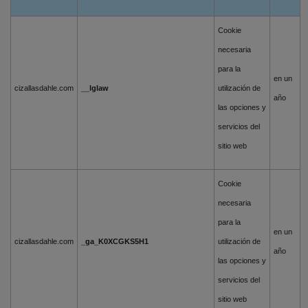
Cookie
necesaria
para la
en un
cizallasdahle.com
__lglaw
utilización de
año
las opciones y
servicios del
sitio web
Cookie
necesaria
para la
en un
cizallasdahle.com
_ga_K0XCGKS5H1
utilización de
año
las opciones y
servicios del
sitio web