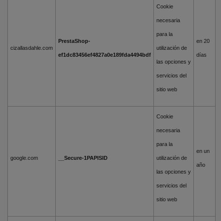
Cookie
necesaria
para la
PrestaShop-
en 20
cizallasdahle.com
utilización de
ef1dc83456ef4827a0e189fda4494bdf
días
las opciones y
servicios del
sitio web
Cookie
necesaria
para la
en un
google.com
__Secure-1PAPISID
utilización de
año
las opciones y
servicios del
sitio web