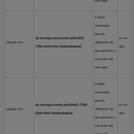
sitio web
Cookie
necesaria
para la
ab.storage.sessionId.ae53c6d1-
en un
paypal.com
utilización de
7764-42e0-9faf-19e0be0e6ee6
año
las opciones y
servicios del
sitio web
Cookie
necesaria
para la
ab.storage.userId.ae53c6d1-7764-
en un
paypal.com
utilización de
42e0-9faf-19e0be0e6ee6
año
las opciones y
servicios del