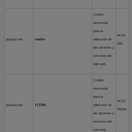
Cookie
necesaria
para la
en un
paypal.com
navlns
utilización de
año
las opciones y
servicios del
sitio web
Cookie
necesaria
para la
en 12
paypal.com
TLTDID
utilización de
meses
las opciones y
servicios del
sitio web