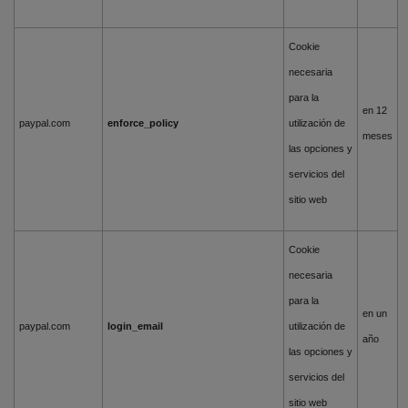
Cookie
necesaria
para la
en 12
paypal.com
enforce_policy
utilización de
meses
las opciones y
servicios del
sitio web
Cookie
necesaria
para la
en un
paypal.com
login_email
utilización de
año
las opciones y
servicios del
sitio web