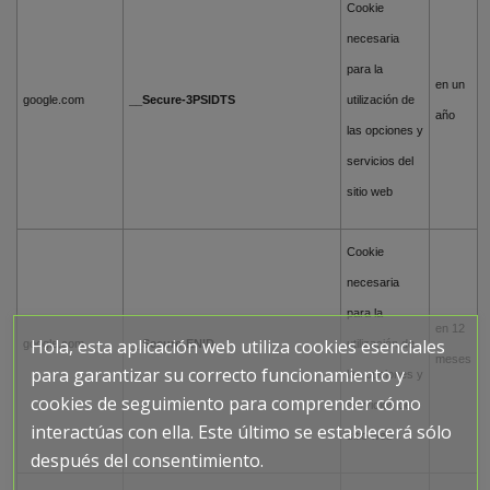
Cookie
necesaria
para la
en un
google.com
__Secure-3PSIDTS
utilización de
año
las opciones y
servicios del
sitio web
Cookie
necesaria
para la
en 12
Hola, esta aplicación web utiliza cookies esenciales
google.com
__Secure-ENID
utilización de
meses
para garantizar su correcto funcionamiento y
las opciones y
cookies de seguimiento para comprender cómo
servicios del
interactúas con ella. Este último se establecerá sólo
sitio web
después del consentimiento.