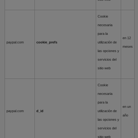
Cookie
necesaria
para la
en 12
paypal.com
cookie_prefs
utilización de
meses
las opciones y
servicios del
sitio web
Cookie
necesaria
para la
en un
paypal.com
d_id
utilización de
año
las opciones y
servicios del
sitio web