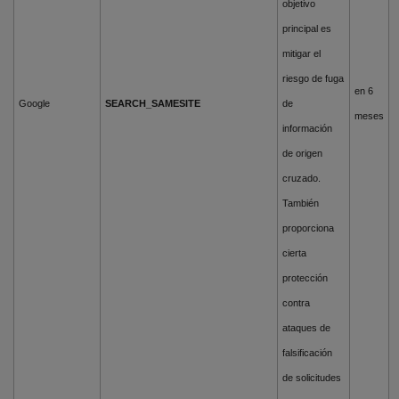
objetivo
principal es
mitigar el
riesgo de fuga
en 6
Google
SEARCH_SAMESITE
de
meses
información
de origen
cruzado.
También
proporciona
cierta
protección
contra
ataques de
falsificación
de solicitudes