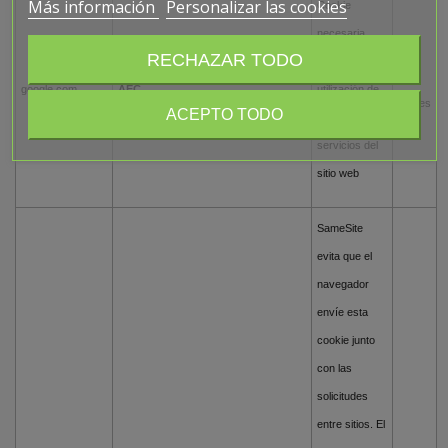
Más información
Personalizar las cookies
Cookie
necesaria
RECHAZAR TODO
para la
en 5
google.com
AEC
utilización de
meses
ACEPTO TODO
las opciones y
servicios del
sitio web
SameSite
evita que el
navegador
envíe esta
cookie junto
con las
solicitudes
entre sitios. El