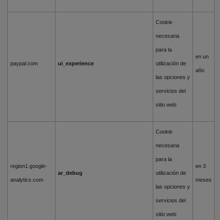
Cookie
necesaria
para la
en un
paypal.com
ui_experience
utilización de
año
las opciones y
servicios del
sitio web
Cookie
necesaria
para la
region1.google-
en 3
ar_debug
utilización de
analytics.com
meses
las opciones y
servicios del
sitio web