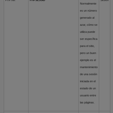
PHP.net
PHPSESSID
Sesión
Normalmente
es un número
generado al
azar, cómo se
utiliza puede
ser específica
para el sitio,
pero un buen
ejemplo es el
mantenimiento
de una sesión
iniciada en el
estado de un
usuario entre
las páginas.