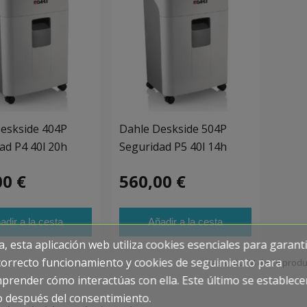
eskside 404P
Dahle Deskside 504P
ad P4 40l 20h
Seguridad P5 40l 14h
00 €
560,00 €
adir a la cesta
Añadir a la cesta
a, esta aplicación web utiliza cookies esenciales para garant
correcto funcionamiento y cookies de seguimiento para
Has visto 14 de 14 prod
prender cómo interactúas con ella. Este último se establece
o después del consentimiento.