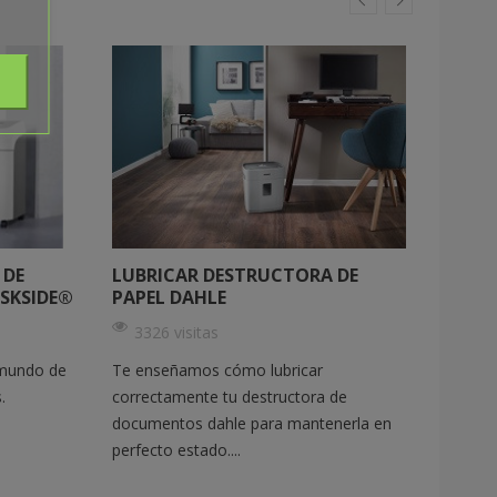
 DE
LUBRICAR DESTRUCTORA DE
ELEGI
SKSIDE®
PAPEL DAHLE
PAPEL
3326 visitas
1659 
 mundo de
Te enseñamos cómo lubricar
Descubr
.
correctamente tu destructora de
destruc
documentos dahle para mantenerla en
perfect
perfecto estado....
específi