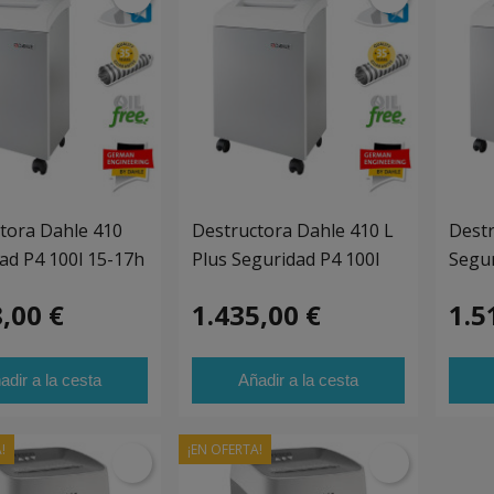
tora Dahle 410
Destructora Dahle 410 L
Destr
ad P4 100l 15-17h
Plus Seguridad P4 100l
Segur
26h
,00 €
1.435,00 €
1.5
adir a la cesta
Añadir a la cesta
!
¡EN OFERTA!