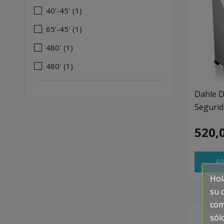
40'-45'
(1)
65'-45'
(1)
480'
(1)
480'
(1)
Dahle D
Segurid
520,
Añ
Hol
su 
com
sól