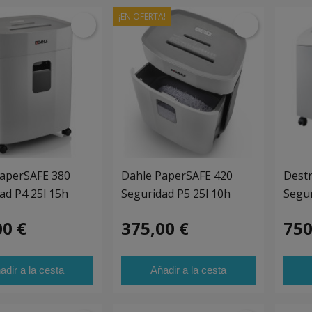
¡EN OFERTA!
aperSAFE 380
Dahle PaperSAFE 420
Destr
ad P4 25l 15h
Seguridad P5 25l 10h
Segur
00 €
375,00 €
750
adir a la cesta
Añadir a la cesta