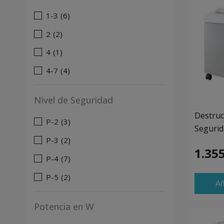
1-3
(6)
2
(2)
4
(1)
4-7
(4)
Nivel de Seguridad
Destruc
P-2
(3)
Segurid
P-3
(2)
1.355
P-4
(7)
P-5
(2)
Añ
Potencia en W