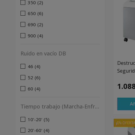
350
(2)
650
(6)
690
(2)
900
(4)
Ruido en vacío DB
Destruc
46
(4)
Segurid
52
(6)
1.088
60
(4)
Añ
Tiempo trabajo (Marcha-Enfriado)
10'-20'
(5)
¡EN OFERTA
20'-60'
(4)