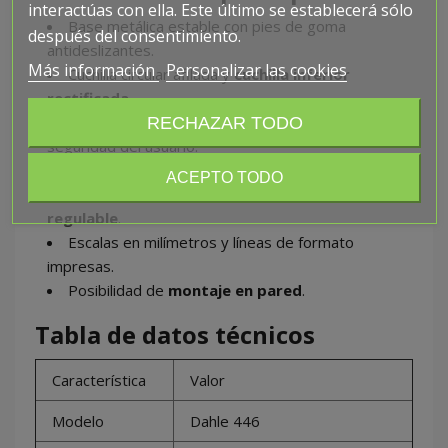
interactúas con ella. Este último se establecerá sólo
Base metálica estable con pies de goma
después del consentimiento.
antideslizantes.
Más información
Personalizar las cookies
Cuchilla circular afilada y
cuchilla inferior
rectificada
.
RECHAZAR TODO
Cabezal de plástico cerrado
para máxima
seguridad del usuario.
Prensado automático
en la zona de corte.
ACEPTO TODO
Dos topes angulares
+
tope posterior
regulable
.
Escalas en milímetros y líneas de formato
impresas.
Posibilidad de
montaje en pared
.
Tabla de datos técnicos
Característica
Valor
Modelo
Dahle 446