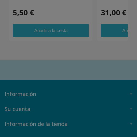
5,50 €
31,00 €
Añadir a la cesta
Añadir 
Información
Su cuenta
Información de la tienda