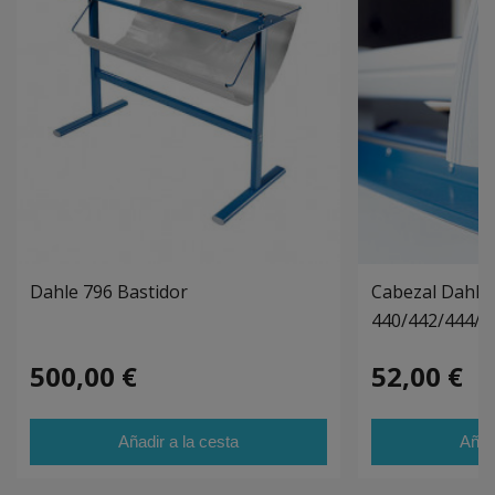
Dahle 796 Bastidor
Cabezal Dahle
440/442/444/4
500,00 €
52,00 €
Añadir a la cesta
Añad