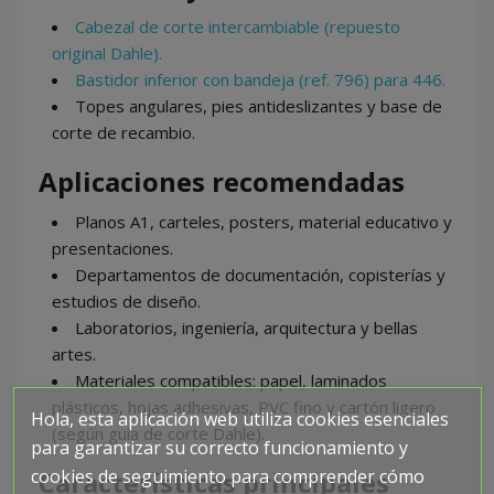
Cabezal de corte intercambiable (repuesto
original Dahle).
Bastidor inferior con bandeja (ref. 796) para 446.
Topes angulares, pies antideslizantes y base de
corte de recambio.
Aplicaciones recomendadas
Planos A1, carteles, posters, material educativo y
presentaciones.
Departamentos de documentación, copisterías y
estudios de diseño.
Laboratorios, ingeniería, arquitectura y bellas
artes.
Materiales compatibles: papel, laminados
plásticos, hojas adhesivas, PVC fino y cartón ligero
Hola, esta aplicación web utiliza cookies esenciales
(según guía de corte Dahle).
para garantizar su correcto funcionamiento y
cookies de seguimiento para comprender cómo
Características principales