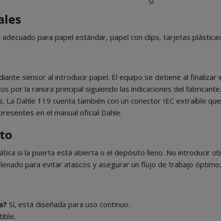
Sí
ales
 adecuado para papel estándar, papel con clips, tarjetas plástic
nte sensor al introducir papel. El equipo se detiene al finalizar e
s por la ranura principal siguiendo las indicaciones del fabricant
s. La Dahle 119 cuenta también con un conector IEC extraíble que 
presentes en el manual oficial Dahle.
to
ica si la puerta está abierta o el depósito lleno. No introducir 
e llenado para evitar atascos y asegurar un flujo de trabajo óptimo.
a?
Sí, está diseñada para uso continuo.
ible.