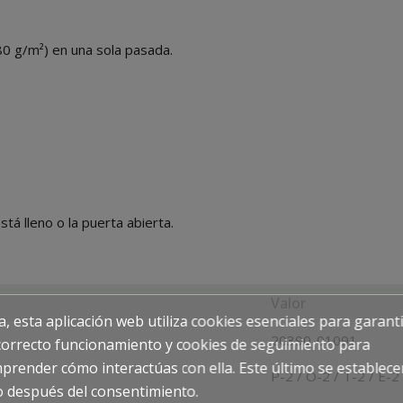
80 g/m²) en una sola pasada.
tá lleno o la puerta abierta.
Valor
a, esta aplicación web utiliza cookies esenciales para garant
20390-01091
correcto funcionamiento y cookies de seguimiento para
prender cómo interactúas con ella. Este último se establece
P-2 / O-2 / T-2 / E-2
o después del consentimiento.