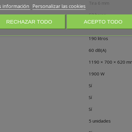
Tira 6 mm
 información
Personalizar las cookies
52 hojas
RECHAZAR TODO
ACEPTO TODO
390 mm
190 litros
60 dB(A)
1190 × 700 × 620 m
1900 W
Sí
Sí
Sí
5 unidades