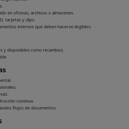
s.
lado en oficinas, archivos o almacenes.
 tarjetas y clips.
umentos internos que deben hacerse ilegibles.
as y disponibles como recambio).
ble.
as
ental.
ionales.
ivas.
rucción continua.
grandes flujos de documentos.
s