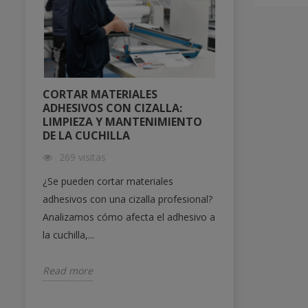
CORTAR MATERIALES
PROTEGE TU
ADHESIVOS CON CIZALLA:
DESTRUYE 
LIMPIEZA Y MANTENIMIENTO
DAHLE , CU
DE LA CUCHILLA
564 visitas
269 visitas
Protege la info
¿Se pueden cortar materiales
evita sanciones
adhesivos con una cizalla profesional?
destructora d
Analizamos cómo afecta el adhesivo a
es...
la cuchilla,...
Read more
Read more