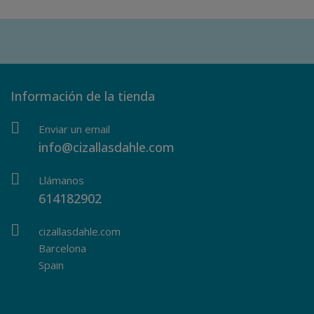
Información de la tienda
Enviar un email
info@cizallasdahle.com
Llámanos
614182902
cizallasdahle.com
Barcelona
Spain