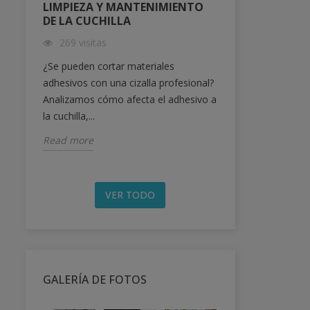
LIMPIEZA Y MANTENIMIENTO
DAHLE , CU
DE LA CUCHILLA
564 visitas
269 visitas
Protege la info
¿Se pueden cortar materiales
evita sanciones
adhesivos con una cizalla profesional?
destructora d
Analizamos cómo afecta el adhesivo a
es...
la cuchilla,...
Read more
Read more
VER TODO
GALERÍA DE FOTOS